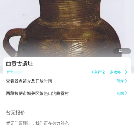


3
曲贡古遗址
0条评论
1条攻略

暂无点评
查看景点简介及开放时间
简介


西藏拉萨市城关区娘热山沟曲贡村
地图
暂无报价
暂无门票预订，我们正在努力补充