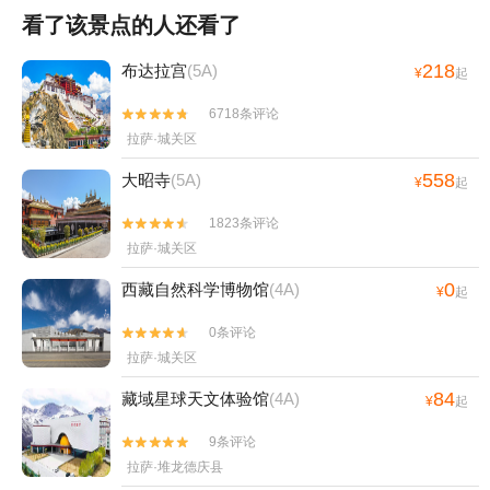
看了该景点的人还看了
218
布达拉宫
(5A)
¥
起
6718条评论


拉萨·城关区
558
大昭寺
(5A)
¥
起
1823条评论


拉萨·城关区
0
西藏自然科学博物馆
(4A)
¥
起
0条评论


拉萨·城关区
84
藏域星球天文体验馆
(4A)
¥
起
9条评论


拉萨·堆龙德庆县