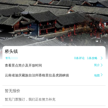


1
桥头镇
0条评论
1条攻略

暂无点评
查看景点简介及开放时间
简介


云南省迪庆藏族自治州香格里拉县虎跳峡镇
地图
暂无报价
暂无门票预订，我们正在努力补充