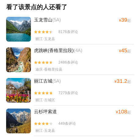
看了该景点的人还看了
39
玉龙雪山
(5A)
¥
起
8176条评论


丽江·玉龙县
45
虎跳峡(香格里拉段)
(4A)
¥
起
2486条评论


迪庆·香格里拉县
31.2
丽江古城
(5A)
¥
起
7279条评论


丽江·古城区
108
云杉坪索道
¥
起
449条评论


丽江·玉龙县