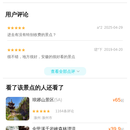
用户评论
a*2 2025-04-29


进去有没有特别收费的景点？
珺*下 2019-04-20


很不错，地方很好，安徽的很好看的景点
查看全部点评

看了该景点的人还看了
65
琅琊山景区
(5A)
¥
起
1164条评论


滁州·滁州市
39.9
金甲溪千岩峡森林漂流
¥
起