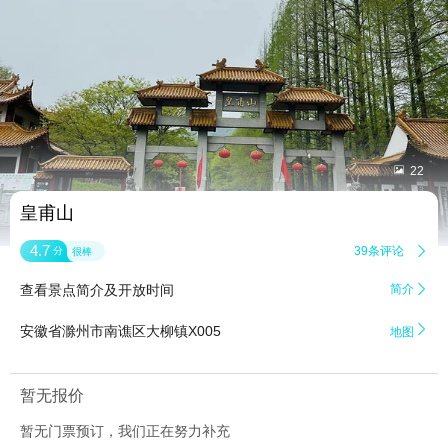


22
皇甫山
4.7
39条评论

分
很棒
查看景点简介及开放时间
简介


安徽省滁州市南谯区大柳镇X005
地图
暂无报价
暂无门票预订，我们正在努力补充