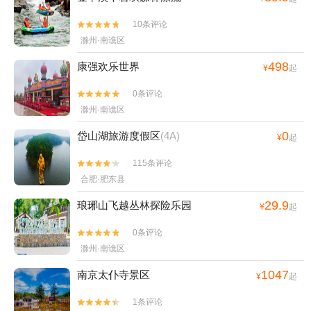
10条评论


滁州·南谯区
498
康强欢乐世界
¥
起
0条评论


滁州·南谯区
0
岱山湖旅游度假区
(4A)
¥
起
115条评论


合肥·肥东县
29.9
琅琊山飞越丛林探险乐园
¥
起
0条评论


滁州·南谯区
1047
南京太仆寺景区
¥
起
1条评论

