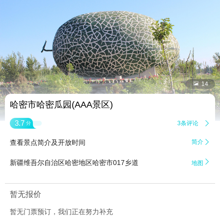


14
哈密市哈密瓜园(AAA景区)
3.7
3条评论

分
查看景点简介及开放时间
简介


新疆维吾尔自治区哈密地区哈密市017乡道
地图
暂无报价
暂无门票预订，我们正在努力补充