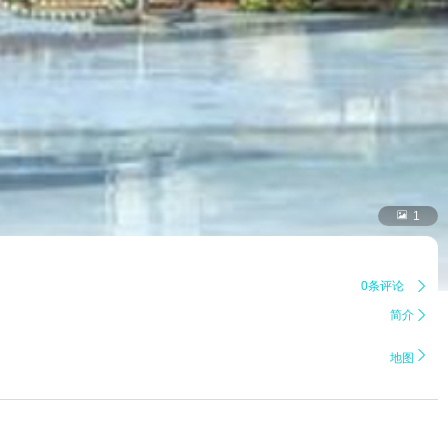

1
0条评论

简介


地图