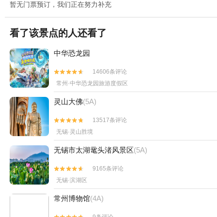
暂无门票预订，我们正在努力补充
看了该景点的人还看了
中华恐龙园
14606条评论


常州·中华恐龙园旅游度假区
灵山大佛
(5A)
13517条评论


无锡·灵山胜境
无锡市太湖鼋头渚风景区
(5A)
9165条评论


无锡·滨湖区
常州博物馆
(4A)