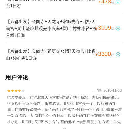
473

¥
起
院1日游
【京都出发】金阁寺+天龙寺+常寂光寺+北野天
3009
满宫+岚山嵯峨野观光小火车+岚山 竹林小径+渡

¥
起
月桥1日游
【京都出发】金阁寺+延历寺+北野天满宫+比睿
3300

¥
起
山+妙心寺1日游
用户评论
一*憾 2018-11-13


吃过早餐后，前往北野天满宫啦~这是近铁十条站，离我们民宿很近。
很喜欢拍日本的铁路，很有感觉。北野天满宫是一个可以祈祷的寺
庙，庙前有许多鸽子，这个画面非常佛了~碰到一个阿姨用小车车推着
一对双胞胎，太卡哇伊啦~~在日本可以参拜的寺庙应该都会有这样的
小水池，叫“御手洗”或“水手舍”，有的池子上会贴着洗手的方式： 1.先
用右手拿勺子，舀一瓢水，倒一点水洗左手； 2.再用左手拿勺子倒一
