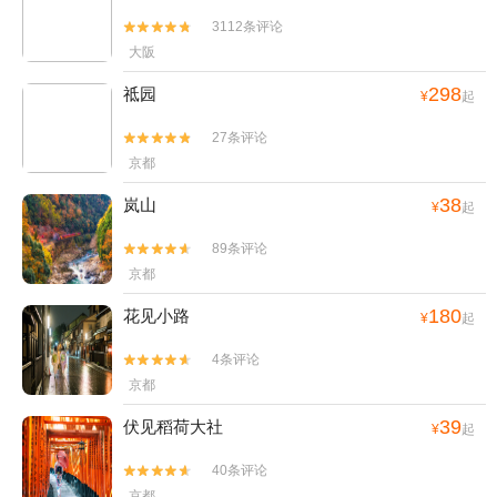
较值得！还包括可以喝茶吃个点心~有种“曲径通幽处”的感觉。这个小
3112条评论


红桥如果布满红叶一定很美~从北野天满宫出来，在门口跟一个阿姨买
大阪
了一份章鱼小丸子~
298
祗园
¥
起
27条评论


京都
38
岚山
¥
起
89条评论


京都
180
花见小路
¥
起
4条评论


京都
39
伏见稻荷大社
¥
起
40条评论


京都