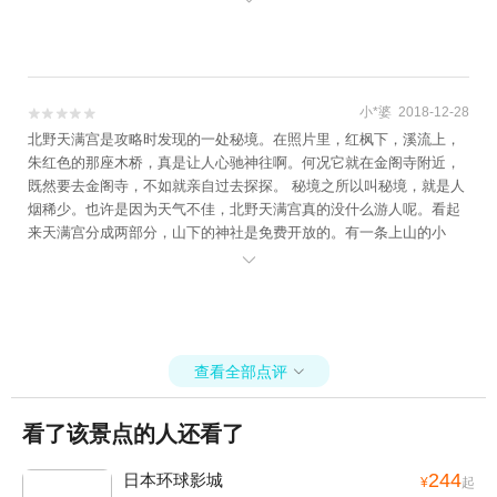
点水洗右手； 3.用右手拿勺子盛水，倒一点水在左手掌中，用左手将
水送进嘴里（不要用嘴对着勺直接喝）； 4.将水含在口中，不要出声
地漱口之后，把水吐进左手，再倒到坑里（不要倒回水池）； 5.用两
手执勺柄，将勺竖起来，让勺中剩下的水顺着勺柄流下来，清洁勺
柄。（所有步骤都是用一瓢水来完成的） 6.将柄杓轻放回原处。我的
小*婆 2018-12-28


理解应该是清洁了手才可以去参拜吧~ ======================
北野天满宫是攻略时发现的一处秘境。在照片里，红枫下，溪流上，
====== 北野天满宫官网：http://kitanotenmangu.or.jp/top_cn.php 当
朱红色的那座木桥，真是让人心驰神往啊。何况它就在金阁寺附近，
时看门票看走眼，以为天满宫门票是800日元，进去之后，看到这个宝
既然要去金阁寺，不如就亲自过去探探。 秘境之所以叫秘境，就是人
物殿的展览，说要800日元，我以为就是我们要看的正殿吧，傻乎乎买
烟稀少。也许是因为天气不佳，北野天满宫真的没什么游人呢。看起
了票进去，其实就是展出一些历史宝物，非常小的一间博物馆，不让
来天满宫分成两部分，山下的神社是免费开放的。有一条上山的小
拍照，这个门票钱超级亏呀！ 北野天满宫是不要门票的！只有进去的
道，沿那边上去就要门票咯。看了看山下的情况，这边的红叶居然有

小模块单独区域需要门票，比如这个宝物殿！送了纪念卡片……5分钟
些凋零之势，再加上阴沉沉的天色，不如还是省下这笔钱吧。在神社
就看完这个博物馆出来了，往里走才是正殿！有很多日本人也会平日
里转了一圈都没找到记忆中的朱红木桥，特意去寺里的地图上找了一
里来参拜，参拜的步骤是：摇铃铛，鞠躬2次，双手合十击掌2次，心
圈也没看到标注有桥的地方。嘤嘤嘤…别人家的美图到底是在哪里拍
里许愿祈祷，最后再鞠躬一次。也有售卖御守的地方，想要求怎样的
的！突然灵光一闪，也许是在花了钱的山上！好吧，那我就心理平衡
御守都可以在这边寻找。御守就类似于护身符的作用~来日本一定会求
查看全部点评
了。北野天满宫是祈求学业顺利的神社，所以来这里的学生还挺多

的~正殿后面挂满许愿牌子~虽然我没看到在哪里可以买……其实来这
的。神社的规模不小，参拜，祈福，绘马都分立在不同的区域。 逛着
我是冲着官网里看到的特别开放的【史跡御土居】，以为会有红叶
逛着，我们居然撞见了鸟居。这么一来食之无味弃之可惜，一直犹豫
看了该景点的人还看了
嘞，其实我们真的来早了，叶子比谁都绿！ 今年开放时间是：10月25
要不要加入行程单的伏见稻荷就不用去了~Nice！
日～ 12月2日 早上9点-下午4点 开灯时间：11月10日～ 12月2日 日落-
244
日本环球影城
¥
起
晚上8点 入口处买票，这个也是800日元！但是红叶季可能比较美！比