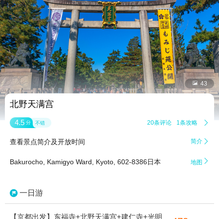


43
北野天满宫
4.5
20条评论
1条攻略

分
不错
查看景点简介及开放时间
简介


Bakurocho, Kamigyo Ward, Kyoto, 602-8386日本
地图
一日游
【京都出发】东福寺+北野天满宫+建仁寺+光明