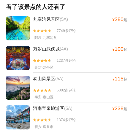
看了该景点的人还看了
280
九寨沟风景区
(5A)
¥
起
7749条评论


阿坝·九寨沟县
100
万岁山武侠城
(4A)
¥
起
1237条评论


开封·龙亭区
115
泰山风景区
(5A)
¥
起
6302条评论


泰安·泰山区
238
河南宝泉旅游区
(5A)
¥
起
1374条评论


新乡·辉县市