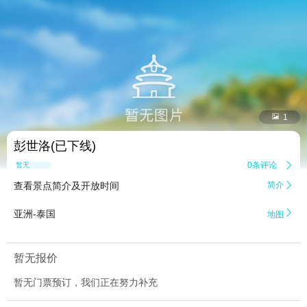


1
彭世洛(已下线)
0条评论

暂无点评
查看景点简介及开放时间
简介


亚洲-泰国
地图
暂无报价
暂无门票预订，我们正在努力补充