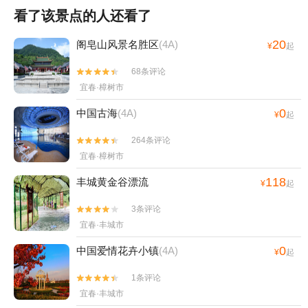
看了该景点的人还看了
20
阁皂山风景名胜区
(4A)
¥
起
68条评论


宜春·樟树市
0
中国古海
(4A)
¥
起
264条评论


宜春·樟树市
118
丰城黄金谷漂流
¥
起
3条评论


宜春·丰城市
0
中国爱情花卉小镇
(4A)
¥
起
1条评论


宜春·丰城市