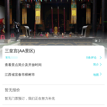


2
三皇宫(AA景区)
0条评论

暂无点评
查看景点简介及开放时间
简介


江西省宜春市樟树市
地图
暂无报价
暂无门票预订，我们正在努力补充