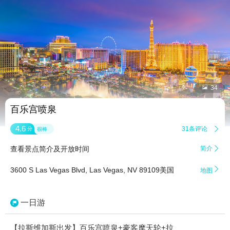


34
百乐宫喷泉
4.6
31条评论

分
很棒
查看景点简介及开放时间
简介


3600 S Las Vegas Blvd, Las Vegas, NV 89109美国
地图
一日游
【拉斯维加斯出发】百乐宫喷泉+豪客摩天轮+拉