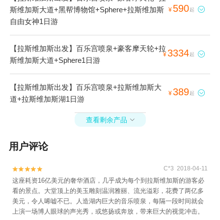
590
斯维加斯大道+黑帮博物馆+Sphere+拉斯维加斯

¥
起
自由女神1日游
【拉斯维加斯出发】百乐宫喷泉+豪客摩天轮+拉
3334

¥
起
斯维加斯大道+Sphere1日游
【拉斯维加斯出发】百乐宫喷泉+拉斯维加斯大
389

¥
起
道+拉斯维加斯湖1日游
查看剩余产品

用户评论
C*3 2018-04-11


这座耗资16亿美元的奢华酒店，几乎成为每个到拉斯维加斯的游客必
看的景点。大堂顶上的美玉雕刻温润雅丽、流光溢彩，花费了两亿多
美元，令人唏嘘不已。人造湖内巨大的音乐喷泉，每隔一段时间就会
上演一场博人眼球的声光秀，或悠扬或奔放，带来巨大的视觉冲击。