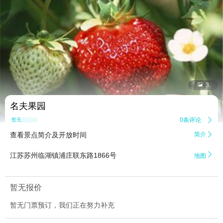


3
名夫果园
0条评论

暂无点评
查看景点简介及开放时间
简介


江苏苏州临湖镇浦庄联东路1866号
地图
暂无报价
暂无门票预订，我们正在努力补充