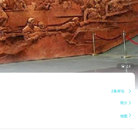

14
2条评论

简介


地图