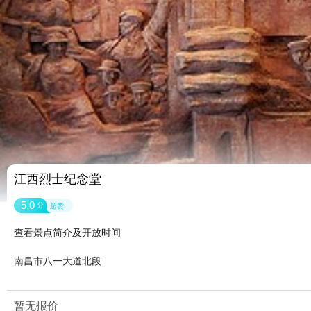
江西烈士纪念堂
5.0
分
超赞
查看景点简介及开放时间
南昌市八一大道北段
暂无报价