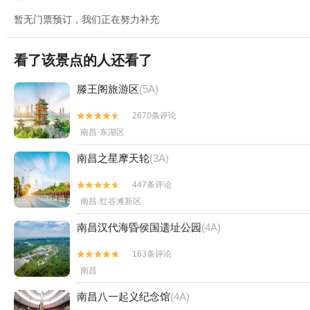
暂无门票预订，我们正在努力补充
看了该景点的人还看了
滕王阁旅游区
(5A)
2670条评论


南昌·东湖区
南昌之星摩天轮
(3A)
447条评论


南昌·红谷滩新区
南昌汉代海昏侯国遗址公园
(4A)
163条评论


南昌
南昌八一起义纪念馆
(4A)