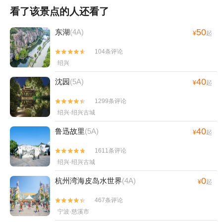
看了该景点的人还看了
50
东湖
(4A)
¥
起
104条评论


绍兴
40
沈园
(5A)
¥
起
1299条评论


绍兴·绍兴古城
40
鲁迅故里
(5A)
¥
起
1611条评论


绍兴·绍兴古城
0
杭州湾海皮岛水世界
(4A)
¥
起
467条评论


宁波·慈溪市