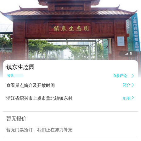


5
镇东生态园
0条评论

暂无点评
查看景点简介及开放时间
简介


浙江省绍兴市上虞市盖北镇镇东村
地图
暂无报价
暂无门票预订，我们正在努力补充