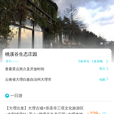


17
桃溪谷生态庄园
0条评论
1条攻略

暂无点评
查看景点简介及开放时间
简介


云南省大理白族自治州大理市
地图
一日游
【大理出发】大理古城+崇圣寺三塔文化旅游区
228