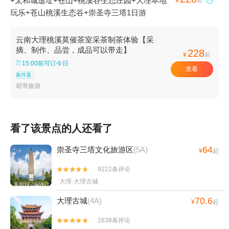
+太和城遗址+苍山+桃溪谷生态庄园+大理本地

¥
起
玩乐+苍山桃溪生态谷+崇圣寺三塔1日游
云南大理桃溪莫催茶室采茶制茶体验【采
摘、制作、品尝，成品可以带走】
228
¥
起
15:00前可订今日
查看
条件退
胡哥旅游
看了该景点的人还看了
64
崇圣寺三塔文化旅游区
(5A)
¥
起
9222条评论


大理·大理古城
70.6
大理古城
(4A)
¥
起
2838条评论

