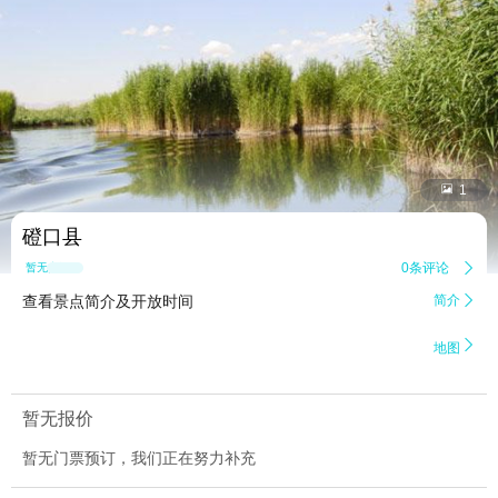


1
磴口县
0条评论

暂无点评
查看景点简介及开放时间
简介


地图
暂无报价
暂无门票预订，我们正在努力补充