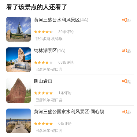
看了该景点的人还看了
0
黄河三盛公水利风景区
(4A)
¥
起
39条评论


鄂尔多斯·杭锦旗
0
纳林湖景区
(4A)
¥
起
63条评论


巴彦淖尔·磴口县
0
阴山岩画
¥
起
1条评论


巴彦淖尔·磴口县
0
黄河三盛公国家水利风景区-同心锁
¥
起
0条评论


巴彦淖尔·磴口县