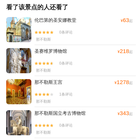
看了该景点的人还看了
63
伦巴第的圣安娜教堂
¥
起
0条评论


那不勒斯
218
圣赛维罗博物馆
¥
起
0条评论


那不勒斯
1278
那不勒斯王宫
¥
起
1条评论


那不勒斯
343
那不勒斯国立考古博物馆
¥
起
0条评论


那不勒斯