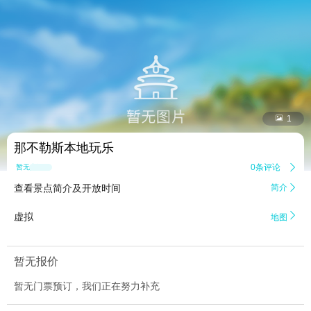


1
那不勒斯本地玩乐
0条评论

暂无点评
查看景点简介及开放时间
简介


虚拟
地图
暂无报价
暂无门票预订，我们正在努力补充