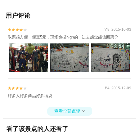
用户评论
n*8 2015-10-03


取票很方便，便宜5元，现场也挺high的，进去感觉能值回票价
f*4 2015-12-09


好多人好多商品好多福袋
查看全部点评

看了该景点的人还看了