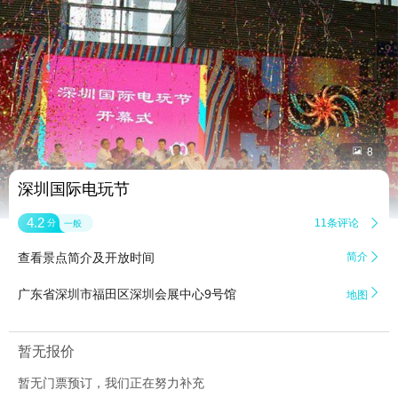


8
深圳国际电玩节
4.2
11条评论

分
一般
查看景点简介及开放时间
简介


广东省深圳市福田区深圳会展中心9号馆
地图
暂无报价
暂无门票预订，我们正在努力补充