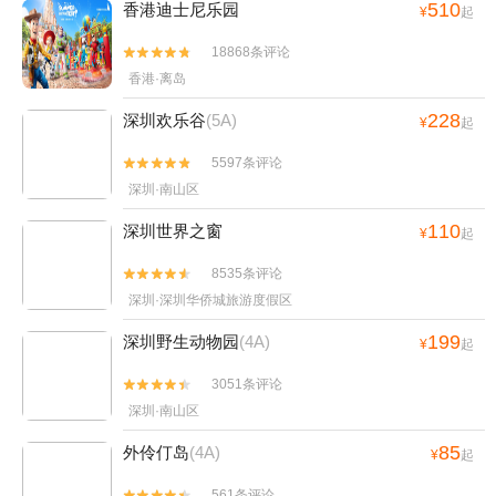
510
香港迪士尼乐园
¥
起
18868条评论


香港·离岛
228
深圳欢乐谷
(5A)
¥
起
5597条评论


深圳·南山区
110
深圳世界之窗
¥
起
8535条评论


深圳·深圳华侨城旅游度假区
199
深圳野生动物园
(4A)
¥
起
3051条评论


深圳·南山区
85
外伶仃岛
(4A)
¥
起
561条评论

