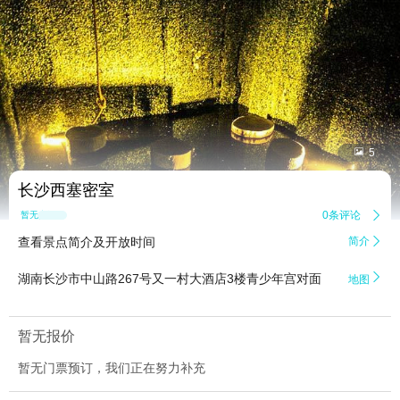


5
长沙西塞密室
0条评论

暂无点评
查看景点简介及开放时间
简介


湖南长沙市中山路267号又一村大酒店3楼青少年宫对面
地图
暂无报价
暂无门票预订，我们正在努力补充