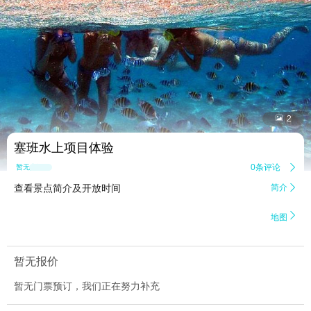


2
塞班水上项目体验
0条评论

暂无点评
查看景点简介及开放时间
简介


地图
暂无报价
暂无门票预订，我们正在努力补充