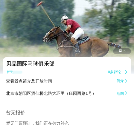


5
​贝晶国际马球俱乐部
0条评论

暂无点评
查看景点简介及开放时间
简介


北京市朝阳区酒仙桥北路大环里（庄园西路1号）
地图
暂无报价
暂无门票预订，我们正在努力补充