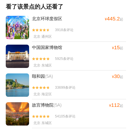
看了该景点的人还看了
445.2
北京环球度假区
¥
起
3918条评论


北京·通州区
15
中国国家博物馆
¥
起
5925条评论


北京·东城区
30
颐和园
(5A)
¥
起
33699条评论


北京·海淀区
112
故宫博物院
(5A)
¥
起
54105条评论


北京·东城区