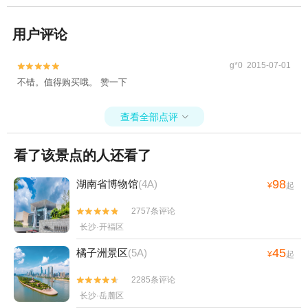
用户评论
g*0 2015-07-01


不错。值得购买哦。 赞一下
查看全部点评

看了该景点的人还看了
98
湖南省博物馆
(4A)
¥
起
2757条评论


长沙·开福区
45
橘子洲景区
(5A)
¥
起
2285条评论


长沙·岳麓区