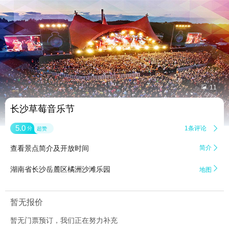


11
长沙草莓音乐节
5.0
1条评论

分
超赞
查看景点简介及开放时间
简介


湖南省长沙岳麓区橘洲沙滩乐园
地图
暂无报价
暂无门票预订，我们正在努力补充