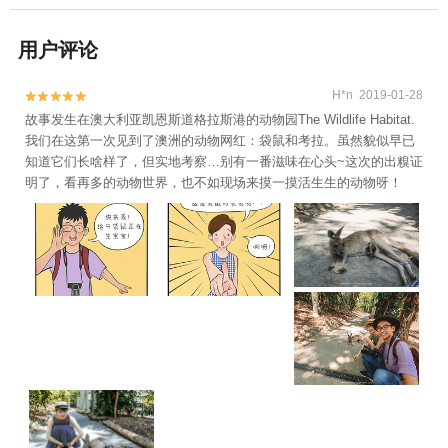
用户评论
H*n 2019-01-28


故事发生在澳大利亚凯恩斯道格拉斯港的动物园The Wildlife Habitat.
我们在这第一次见到了澳洲的动物网红：袋鼠和考拉。虽然貌似早已
知道它们长啥样了，但实地考察…别有一番滋味在心头~这次的出糗证
明了，看再多的动物世界，也不如现场来摸一摸活生生的动物呀！