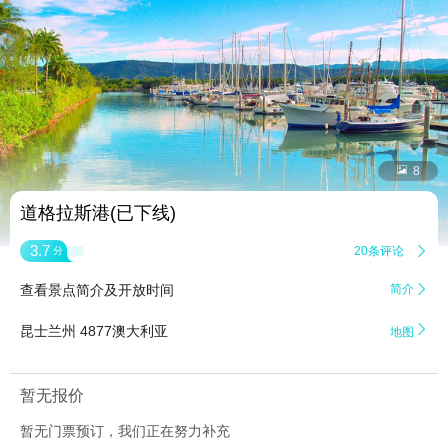


8
道格拉斯港(已下线)
3.7
20条评论

分
查看景点简介及开放时间
简介


昆士兰州 4877澳大利亚
地图
暂无报价
暂无门票预订，我们正在努力补充