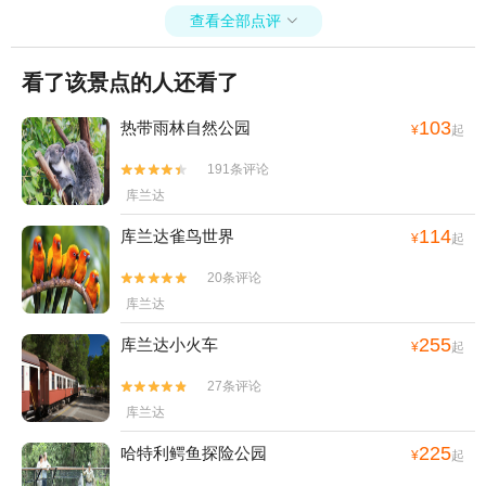
查看全部点评

看了该景点的人还看了
103
热带雨林自然公园
¥
起
191条评论


库兰达
114
库兰达雀鸟世界
¥
起
20条评论


库兰达
255
库兰达小火车
¥
起
27条评论


库兰达
225
哈特利鳄鱼探险公园
¥
起