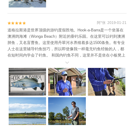
阿*张 2019-01-21


道格拉斯港是世界顶级的游钓度假胜地。Hook-a-Barra是一个坐落在
澳洲鸽海滩（Wonga Beach）附近的垂钓乐园。在这里可以钓到澳洲
肺鱼，又名盲曹鱼。这里使用丹翠河水养殖着多达1500条鱼。有专业
人士在这里辅导钓鱼技巧，所以即使像我一样毫无钓鱼经验的人，都
在短时间内学会了钓鱼。 和国内钓鱼不同，这里并不是坐在小板凳上
等待鱼上钩，而是一直站着。一杆子挥下去，等待几秒，然后模仿鱼

游动的速度和方向不断拉扯鱼线，就像是在水中放风筝一般。等待池
中的傻鱼误以为是鱼钩上的塑料鱼是真的小鱼，一口咬上去。 万万没
想到最先钓上鱼的竟然是我，而PENG老师苦等半小时竟然毫无收
获。 不得不说钓上鱼来的那一刻是激动人心的，鱼至少有6斤重，鱼
竿被它拉的像是要折了一样。我和鱼拼命的搏斗，费劲力气终于把它
弄上了岸。原来钓鱼也是一项体力活呀！ 这里和国内的垂钓乐园还有
一处不同，钓上来的鱼是要放归水池的。所以这鱼的味道，我就不得
而知了。