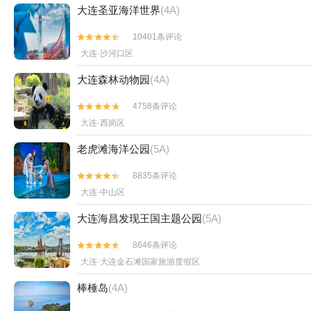
大连圣亚海洋世界
(4A)
10401条评论


大连·沙河口区
大连森林动物园
(4A)
4758条评论


大连·西岗区
老虎滩海洋公园
(5A)
8835条评论


大连·中山区
大连海昌发现王国主题公园
(5A)
8646条评论


大连·大连金石滩国家旅游度假区
棒棰岛
(4A)