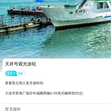
天祥号观光游轮
4.6
分
很棒
查看景点简介及开放时间
大连市星海广场百年城雕西侧(I-55美式咖啡馆对过)
暂无报价