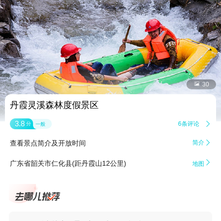


30
丹霞灵溪森林度假景区
3.8
6条评论

分
一般
查看景点简介及开放时间
简介


广东省韶关市仁化县(距丹霞山12公里)
地图