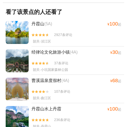
看了该景点的人还看了
100
丹霞山
(5A)
¥
起
2927条评论


韶关·浈江区
30
经律论文化旅游小镇
(4A)
¥
起
37条评论


韶关·小坑国家森林公园
68
曹溪温泉度假村
(4A)
¥
起
107条评论


韶关·曲江区
100
丹霞山水上丹霞
¥
起
236条评论


韶关·丹霞山