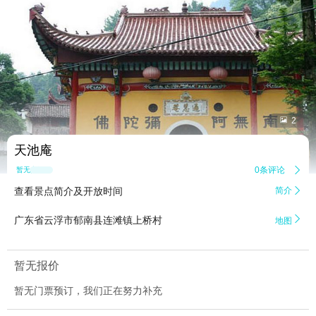


2
天池庵
0条评论

暂无点评
查看景点简介及开放时间
简介


广东省云浮市郁南县连滩镇上桥村
地图
暂无报价
暂无门票预订，我们正在努力补充