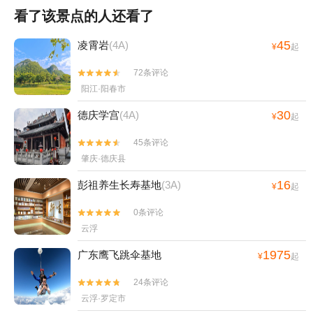
看了该景点的人还看了
45
凌霄岩
(4A)
¥
起
72条评论


阳江·阳春市
30
德庆学宫
(4A)
¥
起
45条评论


肇庆·德庆县
16
彭祖养生长寿基地
(3A)
¥
起
0条评论


云浮
1975
广东鹰飞跳伞基地
¥
起
24条评论


云浮·罗定市