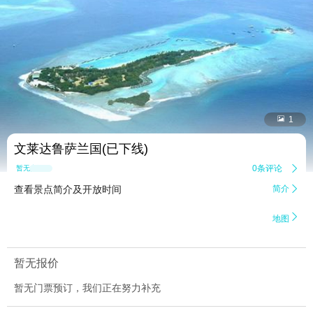


1
文莱达鲁萨兰国(已下线)
0条评论

暂无点评
查看景点简介及开放时间
简介


地图
暂无报价
暂无门票预订，我们正在努力补充