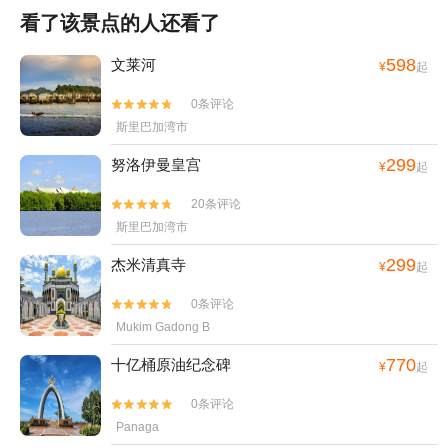
看了该景点的人还看了
598
文莱河
¥
起
0条评论


斯里巴加湾市
299
努洛伊曼皇宫
¥
起
20条评论


斯里巴加湾市
299
杰米清真寺
¥
起
0条评论


Mukim Gadong B
770
十亿桶原油纪念碑
¥
起
0条评论


Panaga