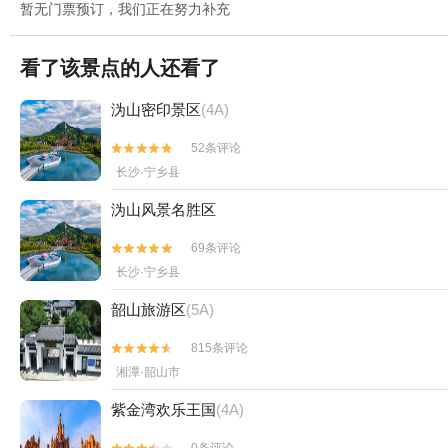
暂无门票预订，我们正在努力补充
看了该景点的人还看了
沩山密印景区
(4A)
52条评论


长沙·宁乡县
沩山风景名胜区
69条评论


长沙·宁乡县
韶山旅游区
(5A)
815条评论


湘潭·韶山市
紫金湾欢乐王国
(4A)