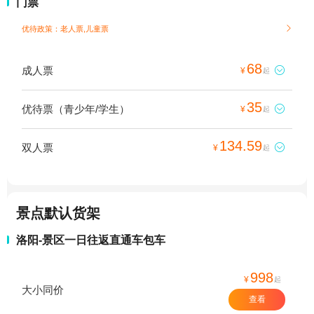
门票
优待政策：老人票,儿童票

68
成人票

¥
起
35
优待票（青少年/学生）

¥
起
134.59
双人票

¥
起
景点默认货架
洛阳-景区一日往返直通车包车
998
¥
起
大小同价
查看