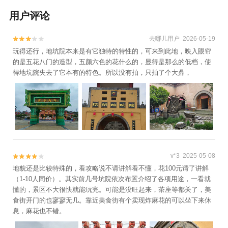
用户评论
去哪儿用户 2026-05-19


玩得还行，地坑院本来是有它独特的特性的，可来到此地，映入眼帘
的是五花八门的造型，五颜六色的花什么的，显得是那么的低档，使
得地坑院失去了它本有的特色。所以没有拍，只拍了个大鼎，
v*3 2025-05-08


地貌还是比较特殊的，看攻略说不请讲解看不懂，花100元请了讲解
（1-10人同价）。其实前几号坑院依次布置介绍了各项用途，一看就
懂的，景区不大很快就能玩完。可能是没旺起来，茶座等都关了，美
食街开门的也寥寥无几。靠近美食街有个卖现炸麻花的可以坐下来休
息，麻花也不错。