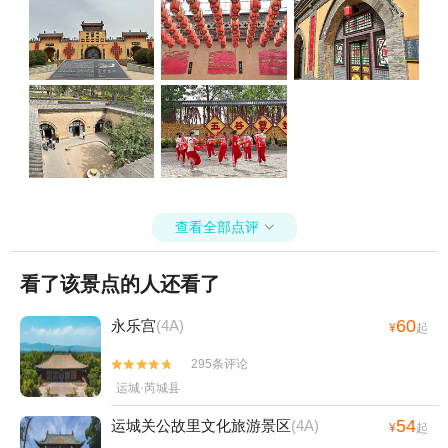
查看全部点评

看了该景点的人还看了
60
永乐宫
(4A)
¥
起
295条评论


运城·芮城县
54
运城关公故里文化旅游景区
(4A)
¥
起