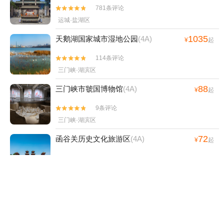
781条评论


运城·盐湖区
1035
天鹅湖国家城市湿地公园
(4A)
¥
起
114条评论


三门峡·湖滨区
88
三门峡市虢国博物馆
(4A)
¥
起
9条评论


三门峡·湖滨区
72
函谷关历史文化旅游区
(4A)
¥
起
205条评论


三门峡·灵宝市
5
大禹渡黄河风景区
(4A)
¥
起
44条评论


运城·芮城县