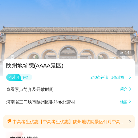


142
陕州地坑院(AAAA景区)
4.4
243条评论
1条攻略

分
不错
查看景点简介及开放时间
简介


河南省三门峡市陕州区张汴乡北营村
地图

中高考生优惠【中高考生优惠】陕州地坑院景区针对中高考学生优惠如下：2026年中考、高考学生凭本人准考证，可享受免门票入园游玩。（需到售票窗口换票），活动日期：2026年6月7日至8月31日。(提示有效期2026/6/6至2026/8/31)
