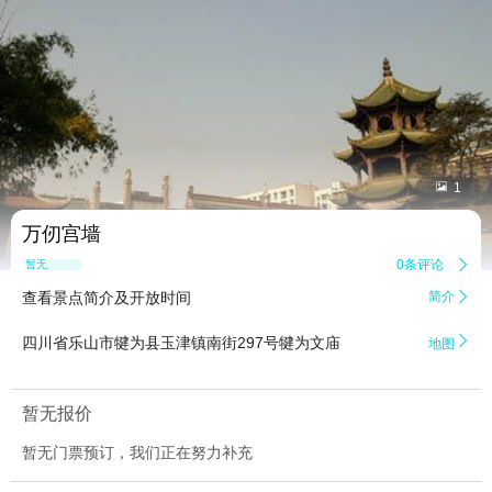


1
万仞宫墙
0条评论

暂无点评
查看景点简介及开放时间
简介


四川省乐山市犍为县玉津镇南街297号犍为文庙
地图
暂无报价
暂无门票预订，我们正在努力补充