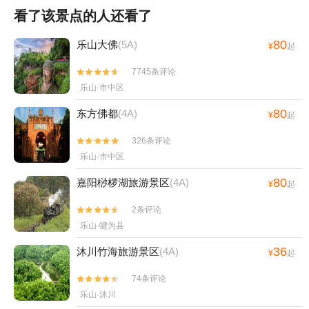
看了该景点的人还看了
80
乐山大佛
(5A)
¥
起
7745条评论


乐山·市中区
80
东方佛都
(4A)
¥
起
326条评论


乐山·市中区
80
嘉阳桫椤湖旅游景区
(4A)
¥
起
2条评论


乐山·犍为县
36
沐川竹海旅游景区
(4A)
¥
起
74条评论


乐山·沐川