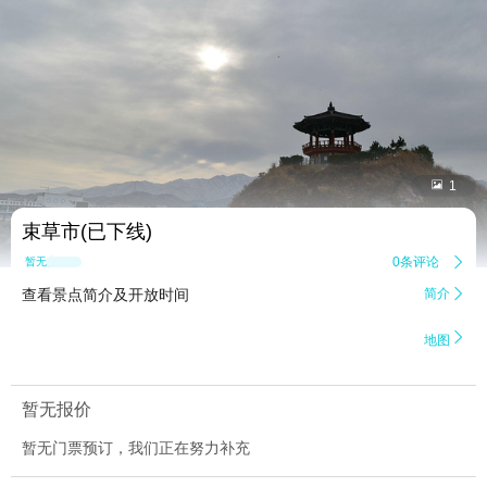


1
束草市(已下线)
0条评论

暂无点评
查看景点简介及开放时间
简介


地图
暂无报价
暂无门票预订，我们正在努力补充