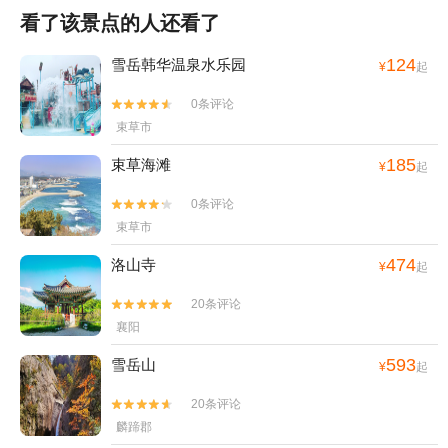
看了该景点的人还看了
124
雪岳韩华温泉水乐园
¥
起
0条评论


束草市
185
束草海滩
¥
起
0条评论


束草市
474
洛山寺
¥
起
20条评论


襄阳
593
雪岳山
¥
起
20条评论


麟蹄郡