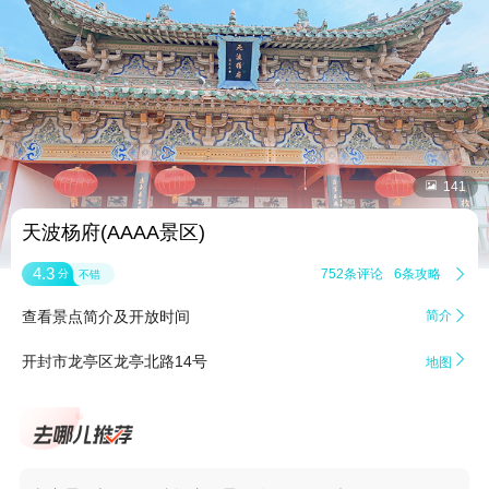


141
天波杨府(AAAA景区)
4.3
752条评论
6条攻略

分
不错
查看景点简介及开放时间
简介


开封市龙亭区龙亭北路14号
地图