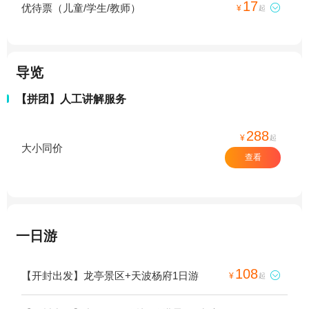
17
优待票（儿童/学生/教师）

¥
起
导览
【拼团】人工讲解服务
288
¥
起
大小同价
查看
一日游
108
【开封出发】龙亭景区+天波杨府1日游

¥
起