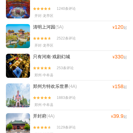
1240条评论


开封·龙亭区
120
清明上河园
(5A)
¥
起
2522条评论


开封·龙亭区
330
只有河南·戏剧幻城
¥
起
253条评论


郑州·中牟县
158
郑州方特欢乐世界
(4A)
¥
起
1883条评论


郑州·中牟县
39.9
开封府
(4A)
¥
起
3129条评论

