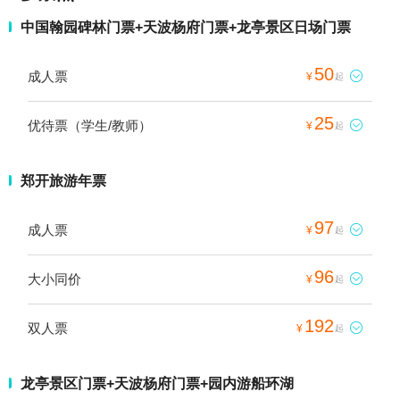
中国翰园碑林门票+天波杨府门票+龙亭景区日场门票
50
成人票

¥
起
25
优待票（学生/教师）

¥
起
郑开旅游年票
97
成人票

¥
起
96
大小同价

¥
起
192
双人票

¥
起
龙亭景区门票+天波杨府门票+园内游船环湖