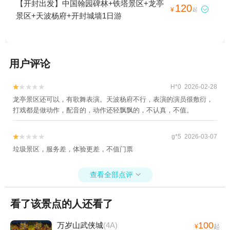
【开封出发】中国翰园碑林+铁塔景区+龙亭
120

¥
起
景区+天波杨府+开封城墙1日游
用户评论
H*0 2026-02-28


龙亭景区还可以，有歌舞表演。天波杨府不行，表演的演员很敷衍，
打戏都是做动作，配音的，动作还轻飘飘的，不认真，不值。
g*5 2026-03-07


垃圾景区，服务差，体验更差，不值门票
查看全部点评

看了该景点的人还看了
100
万岁山武侠城
(4A)
¥
起