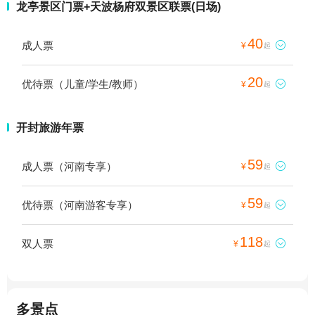
龙亭景区门票+天波杨府双景区联票(日场)
40
成人票

¥
起
20
优待票（儿童/学生/教师）

¥
起
开封旅游年票
59
成人票（河南专享）

¥
起
59
优待票（河南游客专享）

¥
起
118
双人票

¥
起
多景点