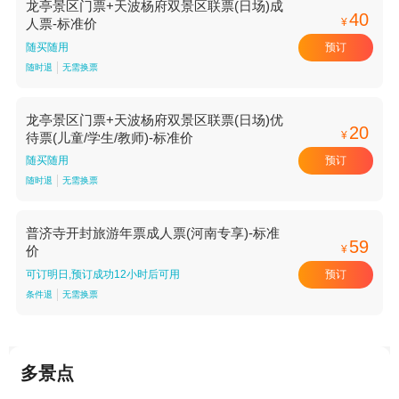
龙亭景区门票+天波杨府双景区联票(日场)成
40
¥
人票-标准价
预订
随买随用
随时退
无需换票
龙亭景区门票+天波杨府双景区联票(日场)优
20
¥
待票(儿童/学生/教师)-标准价
预订
随买随用
随时退
无需换票
普济寺开封旅游年票成人票(河南专享)-标准
59
¥
价
预订
可订明日,预订成功12小时后可用
条件退
无需换票
多景点