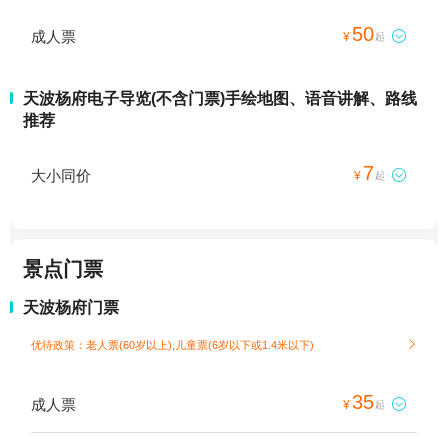
50
成人票

¥
起
天波杨府电子导览(不含门票)手绘地图、语音讲解、路线
推荐
7
大小同价

¥
起
景点门票
天波杨府门票
优待政策：老人票(60岁以上),儿童票(6岁以下或1.4米以下)

35
成人票

¥
起