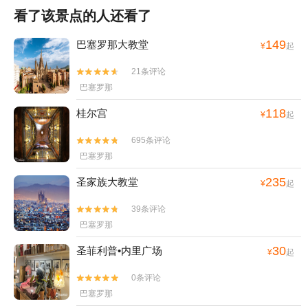
看了该景点的人还看了
149
巴塞罗那大教堂
¥
起
21条评论


巴塞罗那
118
桂尔宫
¥
起
695条评论


巴塞罗那
235
圣家族大教堂
¥
起
39条评论


巴塞罗那
30
圣菲利普•内里广场
¥
起
0条评论


巴塞罗那