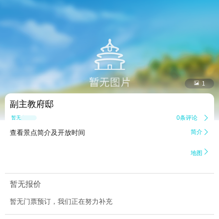


1
副主教府邸
0条评论

暂无点评
查看景点简介及开放时间
简介


地图
暂无报价
暂无门票预订，我们正在努力补充