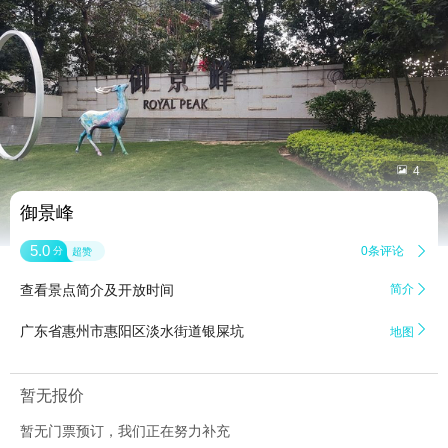


4
御景峰
5.0
0条评论

分
超赞
查看景点简介及开放时间
简介


广东省惠州市惠阳区淡水街道银屎坑
地图
暂无报价
暂无门票预订，我们正在努力补充