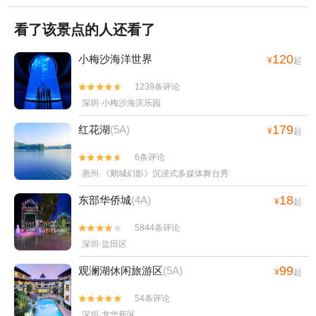
看了该景点的人还看了
120
小梅沙海洋世界
¥
起
1239条评论


深圳·小梅沙海滨乐园
179
红花湖
(5A)
¥
起
6条评论


惠州·《鹅城幻影》沉浸式多媒体舞台秀
18
东部华侨城
(4A)
¥
起
5844条评论


深圳·盐田区
99
观澜湖休闲旅游区
(5A)
¥
起
54条评论


深圳·龙华新区