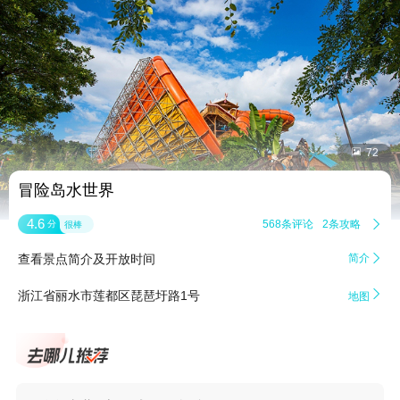


72
冒险岛水世界
4.6
568条评论
2条攻略

分
很棒
查看景点简介及开放时间
简介


浙江省丽水市莲都区琵琶圩路1号
地图