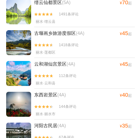
70
缙云仙都景区
(5A)
¥
起
1491条评论


丽水·缙云县
45
古堰画乡旅游度假区
(4A)
¥
起
1418条评论


丽水·莲都区
45
云和湖仙宫景区
(4A)
¥
起
112条评论


丽水·云和县
40
东西岩景区
(4A)
¥
起
144条评论


丽水·丽水市
35
河阳古民居
(4A)
¥
起
67条评论

