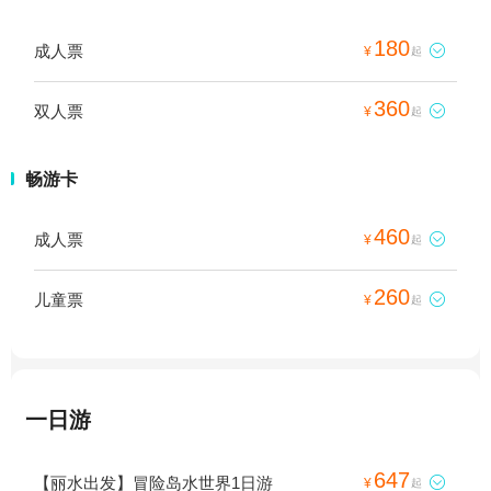
180
成人票

¥
起
360
双人票

¥
起
畅游卡
460
成人票

¥
起
260
儿童票

¥
起
一日游
647
【丽水出发】冒险岛水世界1日游

¥
起