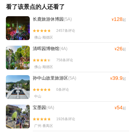
看了该景点的人还看了
128
长鹿旅游休博园
(5A)
¥
起
2457条评论


佛山·顺德区
26
清晖园博物馆
(4A)
¥
起
758条评论


佛山·顺德区
39.9
孙中山故里旅游区
(5A)
¥
起
0条评论


中山
54
宝墨园
(4A)
¥
起
1926条评论


广州·番禺区