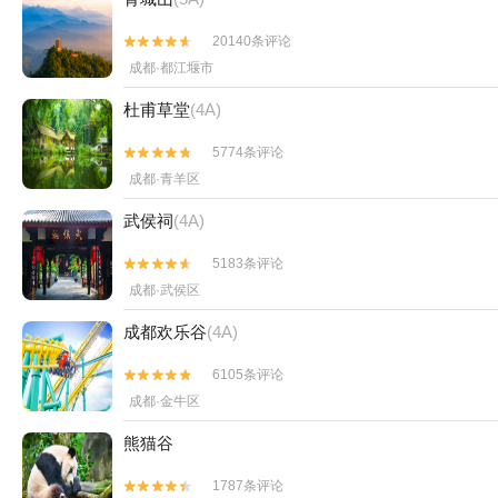
20140条评论


成都·都江堰市
杜甫草堂
(4A)
5774条评论


成都·青羊区
武侯祠
(4A)
5183条评论


成都·武侯区
成都欢乐谷
(4A)
6105条评论


成都·金牛区
熊猫谷
1787条评论

