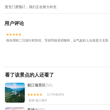
暂无门票预订，我们正在努力补充
用户评论


很合理的二日游行程安排。导游萍姐亲切随和，运气超好上去就是大太阳
看了该景点的人还看了
都江堰景区
(5A)
31794条评论


成都·都江堰市
青城山
(5A)