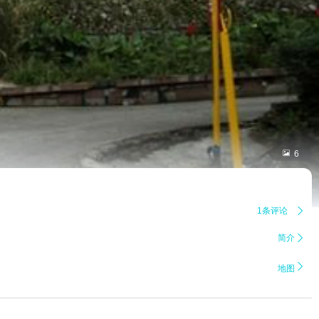

6
1条评论

简介


地图