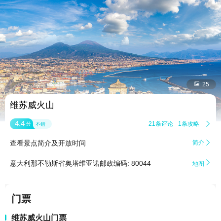


25
维苏威火山
4.4
21条评论
1条攻略

分
不错
查看景点简介及开放时间
简介


意大利那不勒斯省奥塔维亚诺邮政编码: 80044
地图
门票
维苏威火山门票