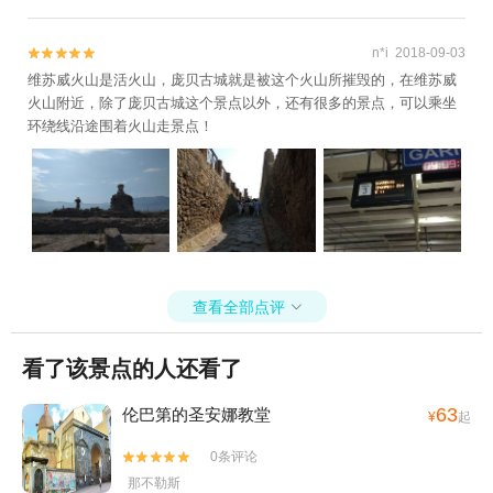
n*i 2018-09-03


维苏威火山是活火山，庞贝古城就是被这个火山所摧毁的，在维苏威
火山附近，除了庞贝古城这个景点以外，还有很多的景点，可以乘坐
环绕线沿途围着火山走景点！
查看全部点评

看了该景点的人还看了
63
伦巴第的圣安娜教堂
¥
起
0条评论


那不勒斯