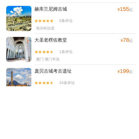
155
赫库兰尼姆古城
¥
起
0条评论


埃尔科拉诺
78
大圣老楞佐教堂
¥
起
1条评论


澳门·澳门半岛
199
庞贝古城考古遗址
¥
起
24条评论


那不勒斯广域市
219
圣赛维罗博物馆
¥
起
0条评论


那不勒斯
1278
那不勒斯王宫
¥
起