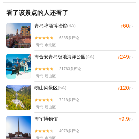
看了该景点的人还看了
60
青岛啤酒博物馆
(4A)
¥
起
6385条评论


青岛·市北区
249
海合安青岛极地海洋公园
(4A)
¥
起
21763条评论


青岛·崂山区
120
崂山风景区
(5A)
¥
起
7218条评论


青岛·崂山区
9.9
海军博物馆
¥
起
4078条评论


青岛·市南区