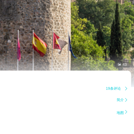

43
19条评论

简介


地图