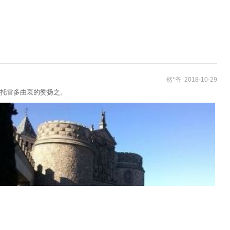
然*爷 2018-10-29
托雷多由衷的赞扬之。