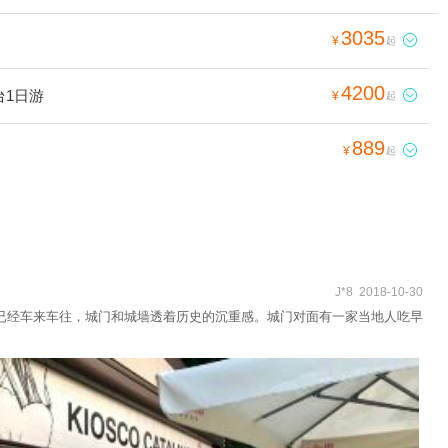
3035

¥
起
4200
台1日游

¥
起
889

¥
起
J*8 2018-10-30
已经车来车往，城门和城墙透着历史的沉重感。城门对面有一家当地人吃早