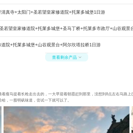
清真寺+太阳门+圣若望皇家修道院+托莱多城堡1日游
圣若望皇家修道院+托莱多城堡+圣马丁桥+托莱多市政厅+山谷观景
道院+托莱多城堡+山谷观景台+阿尔坎塔拉桥1日游
查看剩余产品

骑着瘦马提着长枪走出去的，一大早迎着朝霞赶到那里，没想到8点左右马路上
哈哈，一股明矾味道，尝试一下就可以了。