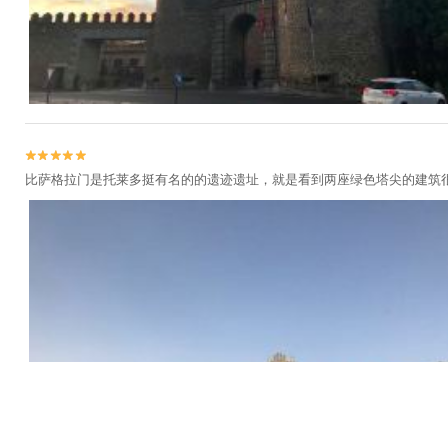


比萨格拉门是托莱多挺有名的的遗迹遗址，就是看到两座绿色塔尖的建筑