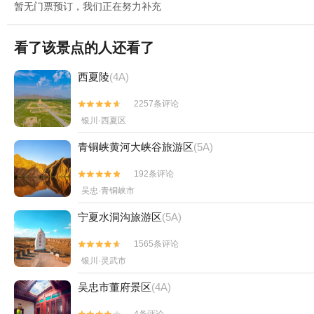
暂无门票预订，我们正在努力补充
看了该景点的人还看了
西夏陵
(4A)
2257条评论


银川·西夏区
青铜峡黄河大峡谷旅游区
(5A)
192条评论


吴忠·青铜峡市
宁夏水洞沟旅游区
(5A)
1565条评论


银川·灵武市
吴忠市董府景区
(4A)