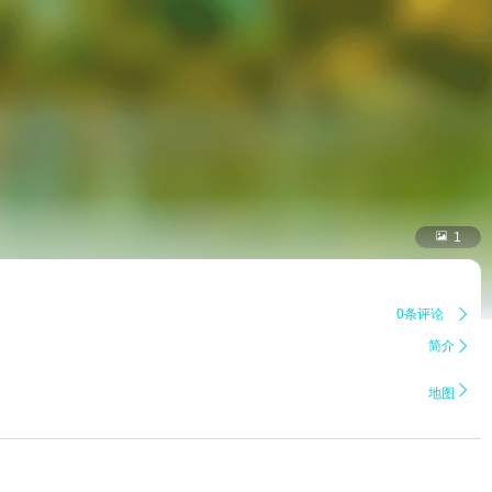

1
0条评论

简介


地图