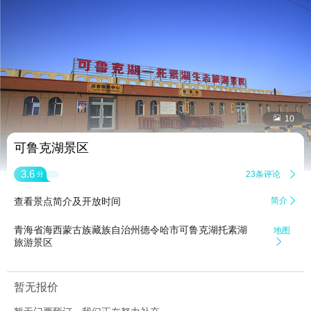


10
可鲁克湖景区
3.6
23条评论

分
查看景点简介及开放时间
简介

青海省海西蒙古族藏族自治州德令哈市可鲁克湖托素湖
地图
旅游景区

暂无报价