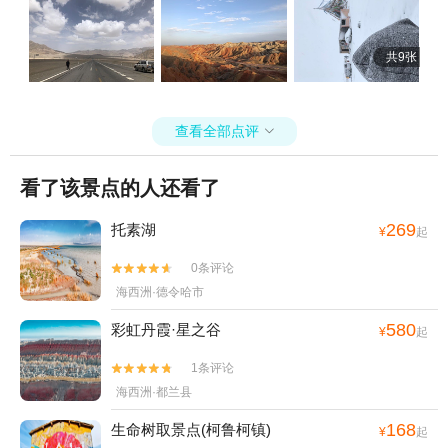
共9张
查看全部点评

看了该景点的人还看了
269
托素湖
¥
起
0条评论


海西洲·德令哈市
580
彩虹丹霞·星之谷
¥
起
1条评论


海西洲·都兰县
168
生命树取景点(柯鲁柯镇)
¥
起