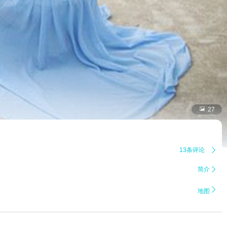

27
13条评论

简介


地图