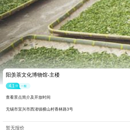
阳羡茶文化博物馆-主楼
4.1
分
一般
查看景点简介及开放时间
无锡市宜兴市西渚镇横山村香林路3号
暂无报价