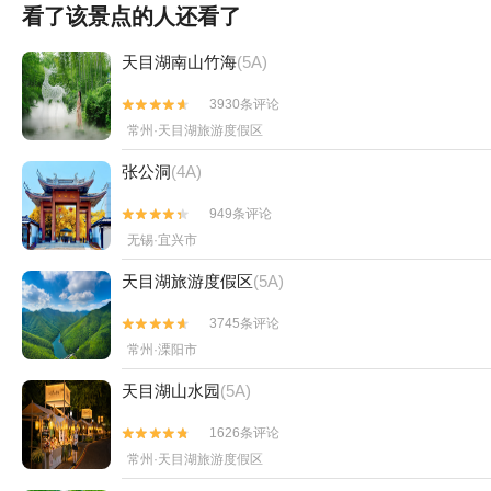
看了该景点的人还看了
天目湖南山竹海
(5A)
3930条评论


常州·天目湖旅游度假区
张公洞
(4A)
949条评论


无锡·宜兴市
天目湖旅游度假区
(5A)
3745条评论


常州·溧阳市
天目湖山水园
(5A)
1626条评论


常州·天目湖旅游度假区