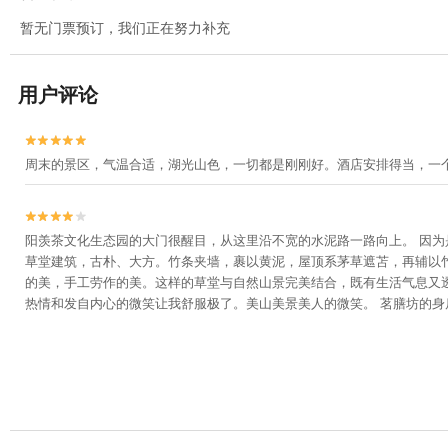
暂无门票预订，我们正在努力补充
用户评论


周末的景区，气温合适，湖光山色，一切都是刚刚好。酒店安排得当，一


阳羡茶文化生态园的大门很醒目，从这里沿不宽的水泥路一路向上。 因
草堂建筑，古朴、大方。竹条夹墙，裹以黄泥，屋顶系茅草遮苫，再辅以
的美，手工劳作的美。这样的草堂与自然山景完美结合，既有生活气息又
热情和发自内心的微笑让我舒服极了。美山美景美人的微笑。 茗膳坊的