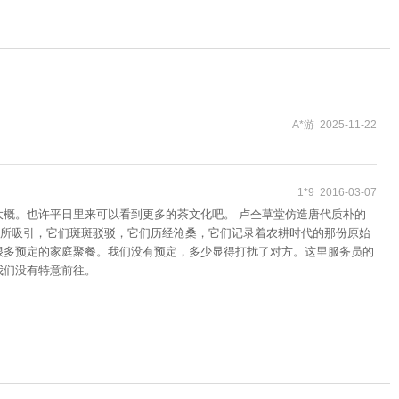
A*游 2025-11-22
1*9 2016-03-07
大概。也许平日里来可以看到更多的茶文化吧。 卢仝草堂仿造唐代质朴的
所吸引，它们斑斑驳驳，它们历经沧桑，它们记录着农耕时代的那份原始
很多预定的家庭聚餐。我们没有预定，多少显得打扰了对方。这里服务员的
我们没有特意前往。