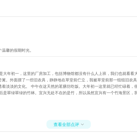
个温馨的假期时光。
为是大年初一，这里的厂房加工，包括博物馆都没有什么人上班，我们也就看看
竹篱。外面摆了一些旧农具，静静地在草堂前伫立，我被草堂前那一组组旧农具
透着淡淡的文化。 中午在这天然的茗膳坊吃饭。大年初一这里就已经忙碌着，
身后是翠绿翠绿的竹林。宜兴无处不在的是竹，所以虽然宜兴有一个竹海景区，
查看全部点评
