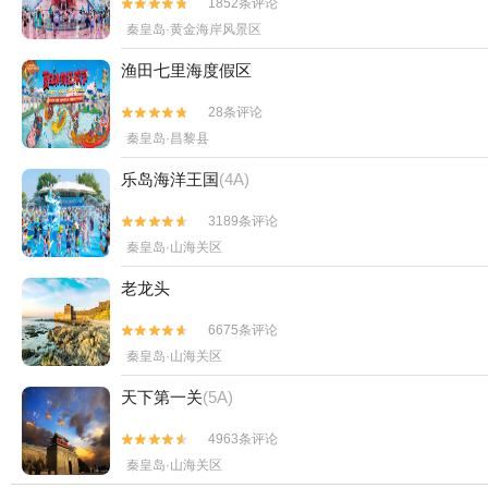
1852条评论


秦皇岛·黄金海岸风景区
渔田七里海度假区
28条评论


秦皇岛·昌黎县
乐岛海洋王国
(4A)
3189条评论


秦皇岛·山海关区
老龙头
6675条评论


秦皇岛·山海关区
天下第一关
(5A)
4963条评论


秦皇岛·山海关区