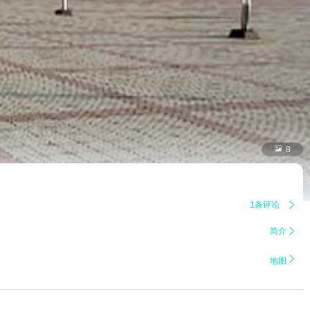

8
1条评论

简介


地图