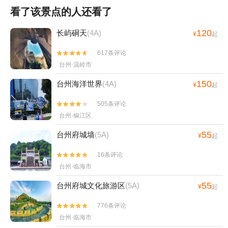
看了该景点的人还看了
120
长屿硐天
(4A)
¥
起
617条评论


台州·温岭市
150
台州海洋世界
(4A)
¥
起
505条评论


台州·椒江区
55
台州府城墙
(5A)
¥
起
16条评论


台州·临海市
55
台州府城文化旅游区
(5A)
¥
起
776条评论


台州·临海市