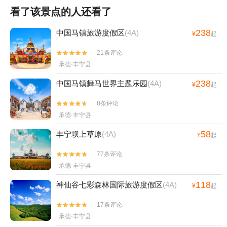
看了该景点的人还看了
238
中国马镇旅游度假区
(4A)
¥
起
21条评论


承德·丰宁县
238
中国马镇舞马世界主题乐园
(4A)
¥
起
8条评论


承德·丰宁县
58
丰宁坝上草原
(4A)
¥
起
77条评论


承德·丰宁县
118
神仙谷七彩森林国际旅游度假区
(4A)
¥
起
17条评论


承德·丰宁县