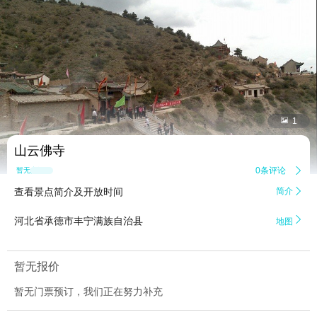


1
山云佛寺
0条评论

暂无点评
查看景点简介及开放时间
简介


河北省承德市丰宁满族自治县
地图
暂无报价
暂无门票预订，我们正在努力补充