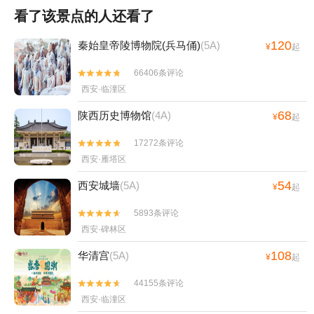
看了该景点的人还看了
120
秦始皇帝陵博物院(兵马俑)
(5A)
¥
起
66406条评论


西安·临潼区
68
陕西历史博物馆
(4A)
¥
起
17272条评论


西安·雁塔区
54
西安城墙
(5A)
¥
起
5893条评论


西安·碑林区
108
华清宫
(5A)
¥
起
44155条评论


西安·临潼区