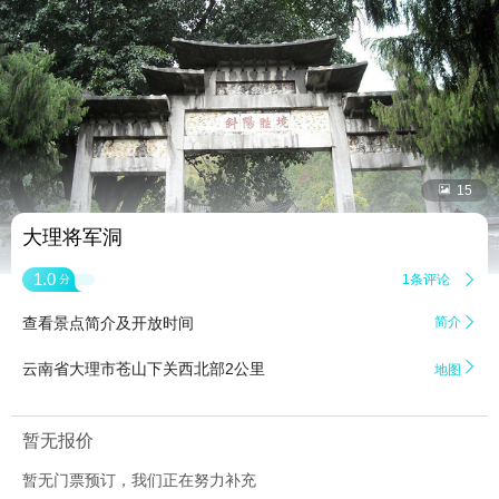


15
大理将军洞
1.0
1条评论

分
查看景点简介及开放时间
简介


云南省大理市苍山下关西北部2公里
地图
暂无报价
暂无门票预订，我们正在努力补充