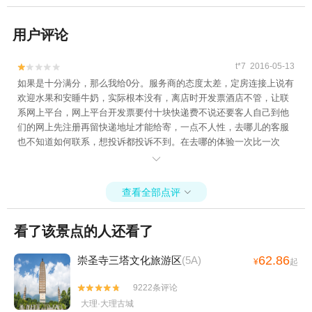
用户评论
t*7 2016-05-13


如果是十分满分，那么我给0分。服务商的态度太差，定房连接上说有
欢迎水果和安睡牛奶，实际根本没有，离店时开发票酒店不管，让联
系网上平台，网上平台开发票要付十块快递费不说还要客人自己到他
们的网上先注册再留快递地址才能给寄，一点不人性，去哪儿的客服
也不知道如何联系，想投诉都投诉不到。在去哪的体验一次比一次
差，你们去哪儿是做平台的，跟你们都没关系，那我们客人都不在去

哪平台上下单了也跟你们没关系吗？
查看全部点评

看了该景点的人还看了
62.86
崇圣寺三塔文化旅游区
(5A)
¥
起
9222条评论


大理·大理古城