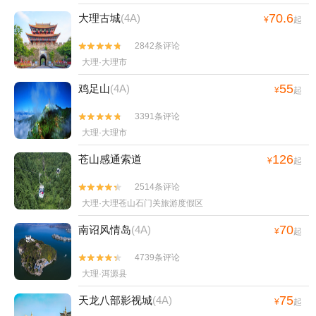
70.6
大理古城
(4A)
¥
起
2842条评论


大理·大理市
55
鸡足山
(4A)
¥
起
3391条评论


大理·大理市
126
苍山感通索道
¥
起
2514条评论


大理·大理苍山石门关旅游度假区
70
南诏风情岛
(4A)
¥
起
4739条评论


大理·洱源县
75
天龙八部影视城
(4A)
¥
起