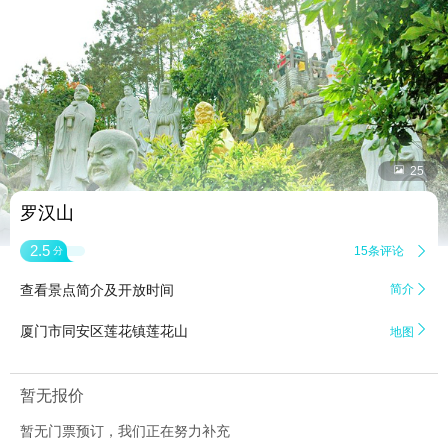


25
罗汉山
2.5
15条评论

分
查看景点简介及开放时间
简介


厦门市同安区莲花镇莲花山
地图
暂无报价
暂无门票预订，我们正在努力补充