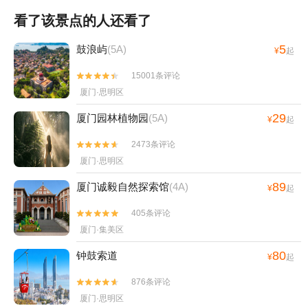
看了该景点的人还看了
5
鼓浪屿
(5A)
¥
起
15001条评论


厦门·思明区
29
厦门园林植物园
(5A)
¥
起
2473条评论


厦门·思明区
89
厦门诚毅自然探索馆
(4A)
¥
起
405条评论


厦门·集美区
80
钟鼓索道
¥
起
876条评论


厦门·思明区