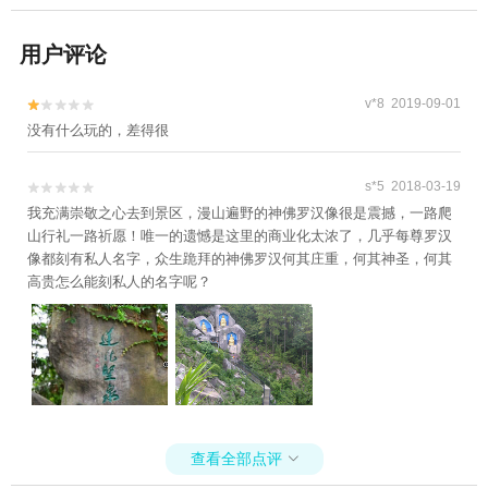
用户评论
v*8 2019-09-01


没有什么玩的，差得很
s*5 2018-03-19


我充满崇敬之心去到景区，漫山遍野的神佛罗汉像很是震撼，一路爬
山行礼一路祈愿！唯一的遗憾是这里的商业化太浓了，几乎每尊罗汉
像都刻有私人名字，众生跪拜的神佛罗汉何其庄重，何其神圣，何其
高贵怎么能刻私人的名字呢？
查看全部点评
