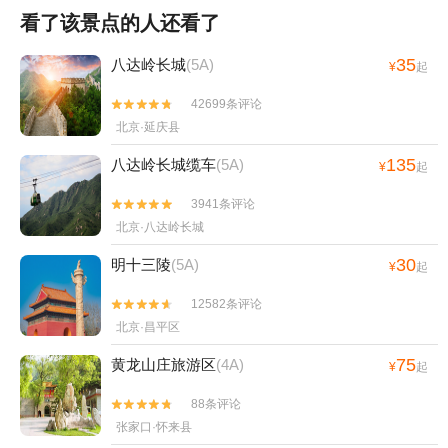
看了该景点的人还看了
35
八达岭长城
(5A)
¥
起
42699条评论


北京·延庆县
135
八达岭长城缆车
(5A)
¥
起
3941条评论


北京·八达岭长城
30
明十三陵
(5A)
¥
起
12582条评论


北京·昌平区
75
黄龙山庄旅游区
(4A)
¥
起
88条评论


张家口·怀来县