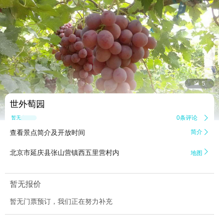


5
世外萄园
0条评论

暂无点评
查看景点简介及开放时间
简介


北京市延庆县张山营镇西五里营村内
地图
暂无报价
暂无门票预订，我们正在努力补充