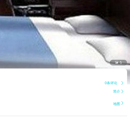

5
0条评论

简介


地图