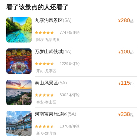
看了该景点的人还看了
280
九寨沟风景区
(5A)
¥
起
7747条评论


阿坝·九寨沟县
100
万岁山武侠城
(4A)
¥
起
1229条评论


开封·龙亭区
115
泰山风景区
(5A)
¥
起
6302条评论


泰安·泰山区
238
河南宝泉旅游区
(5A)
¥
起
1370条评论


新乡·辉县市