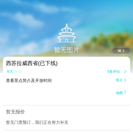


1
西苏拉威西省(已下线)
0条评论

暂无点评
查看景点简介及开放时间
简介


地图
暂无报价
暂无门票预订，我们正在努力补充